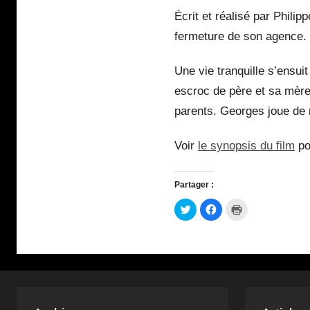
Écrit et réalisé par Philip
fermeture de son agence.
Une vie tranquille s’ensuit
escroc de père et sa mère 
parents. Georges joue de 
Voir
le synopsis du film
po
Partager :
C
C
C
l
l
l
i
i
i
q
q
q
u
u
u
e
e
e
z
z
r
p
p
p
o
o
o
u
u
u
r
r
r
p
p
i
a
a
m