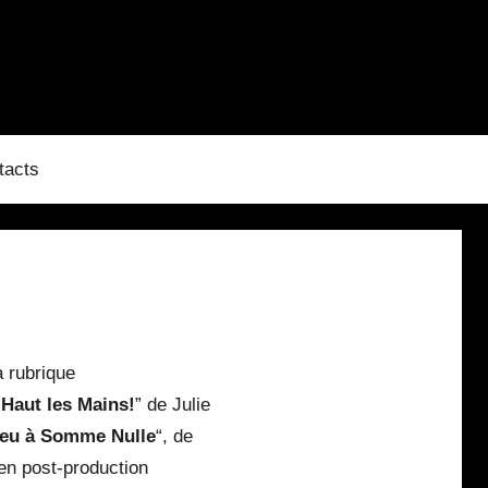
tacts
a rubrique
“
Haut les Mains!
” de Julie
eu à Somme Nulle
“, de
t en post-production