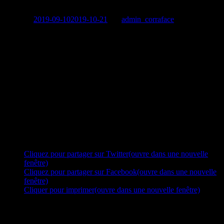
Publié le
2019-09-10
2019-10-21
par
admin_corraface
A l’invitation de l’émission « Le Paris des Arts » de France 24,
Georges y présentera Athènes telle qu’il la connait et l’aime.
Avec Valérie Fayolle, ils parcourront cette ville de contrastes en
allant du plus antique au plus moderne, en passant par toutes sortes
de lieux insolites et charmants.
Cette émission sera accessible à 355 millions de foyers dans le
monde et sera diffusée 10 fois sur une période de 2 semaines. La
date du début de la diffusion sera annoncée prochainement.
Partager :
Cliquez pour partager sur Twitter(ouvre dans une nouvelle
fenêtre)
Cliquez pour partager sur Facebook(ouvre dans une nouvelle
fenêtre)
Cliquer pour imprimer(ouvre dans une nouvelle fenêtre)