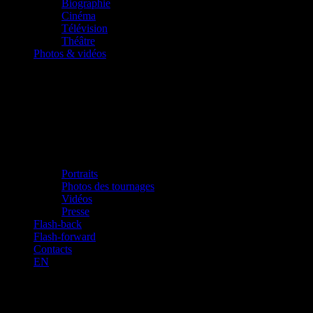
Biographie
Cinéma
Télévision
Théâtre
Photos & vidéos
Portraits
Photos des tournages
Vidéos
Presse
Flash-back
Flash-forward
Contacts
EN
Georges présentera “son” Athènes pour
une émission de France 24