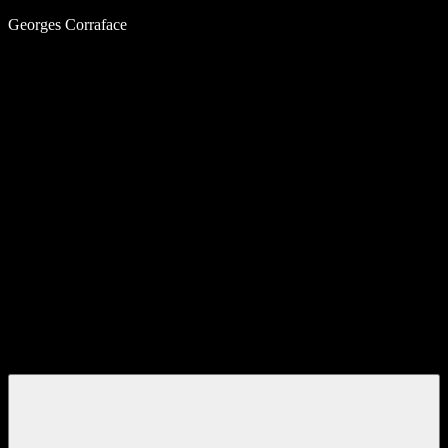
Aller
Georges Corraface
au
contenu