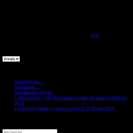
actu
Archives
Articles récents
Actuellement…
Rattrapage…
Actualisation du site
« Alibi.com 2 » : fin de tournage et date de sortie le 8 février
2023
« A la Belle Etoile » : sortie prévue le 22 février 2023
Rechercher
Recherche