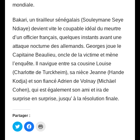
mondiale.
Bakari, un tirailleur sénégalais (Souleymane Seye
Ndiaye) devient vite le coupable idéal du meurtre
d’un officier français, quelques instants avant une
attaque nocturne des allemands. Georges joue le
Capitaine Beaulieu, oncle de la victime et mène
l’enquête. Il navigue entre sa cousine Louise
(Charlotte de Turckheim), sa nièce Jeanne (Hande
Kodja) et son fiancé Adrien de Volnay (Michäel
Cohen), qui est également son ami et ira de
surprise en surprise, jusqu’ à la résolution finale.
Partager :
C
C
C
l
l
l
i
i
i
q
q
q