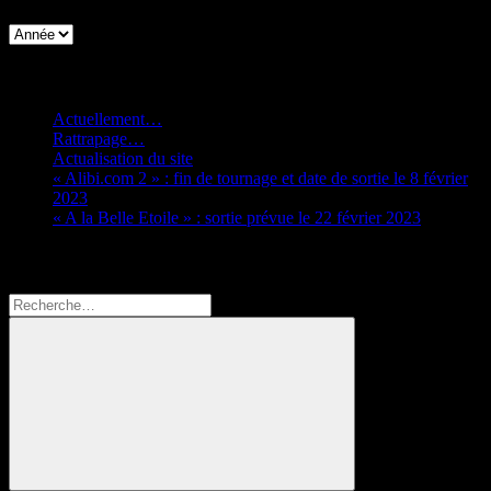
Articles récents
Actuellement…
Rattrapage…
Actualisation du site
« Alibi.com 2 » : fin de tournage et date de sortie le 8 février
2023
« A la Belle Etoile » : sortie prévue le 22 février 2023
Rechercher
Recherche
pour
: