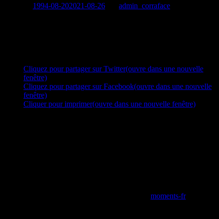
Publié le
1994-08-20
2021-08-26
par
admin_corraface
Georges avec son père Dimitri et son fils Ilya sur le tournage de
“Quatuor en 4 Mouvements” à Dimitsana, Peloponnese.
Partager :
Cliquez pour partager sur Twitter(ouvre dans une nouvelle
fenêtre)
Cliquez pour partager sur Facebook(ouvre dans une nouvelle
fenêtre)
Cliquer pour imprimer(ouvre dans une nouvelle fenêtre)
moments-fr
Archives