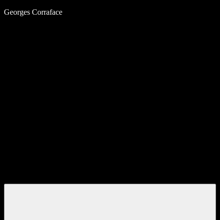
Aller
Georges Corraface
au
contenu