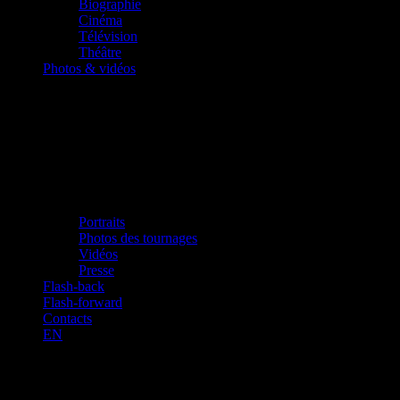
Biographie
Cinéma
Télévision
Théâtre
Photos & vidéos
Portraits
Photos des tournages
Vidéos
Presse
Flash-back
Flash-forward
Contacts
EN
Le trio du “Quatuor”