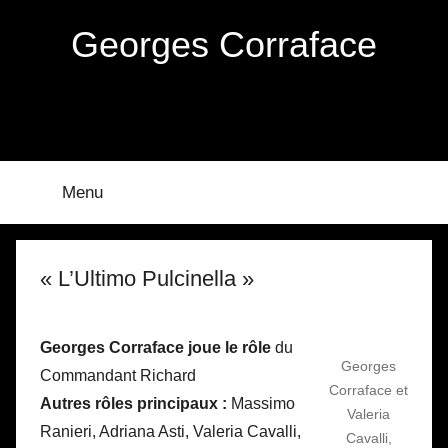
Aller
Georges Corraface
au
contenu
Menu
« L’Ultimo Pulcinella »
Georges Corraface joue le rôle
du
Georges
Commandant Richard
Corraface et
Autres rôles principaux :
Massimo
Valeria
Ranieri, Adriana Asti, Valeria Cavalli,
Cavalli,